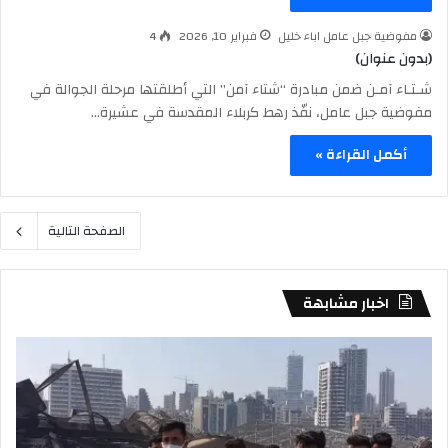
مفوضية جبل عامل اباء خليل
فبراير 10, 2026
4
(بدون عنوان)
شـتـاء آمـن ضمن مبادرة “شتاء آمن” التي أطلقتها مرحلة الجوالة في
مفوضية جبل عامل، نفّذ رهط كربلاء المقدسة في عشيرة…
أكمل القراءة »
الصفحة التالية
اخبار مشابهة