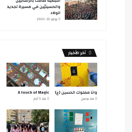
النبطية ضاقت بالرساليين
والحسينيّين في مسيرة تجديد
الولاء
يوليو 31, 2023
أخر الأخبار
وانا مملوك الحسين (ع)
A touch of Magic
منذ يومين
منذ 5 أيام