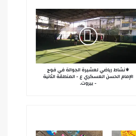
شاط
ضي
يرة
الة
مام
سن
سكري
⚜️نشاط رياضي لعشيرة الجوالة في فوج
الإمام الحسن العسكري ع - المنطقة الثانية
نطقة
- بيروت.
نية
وت.