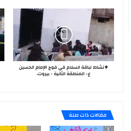
⚜️نشاط
⚜️ن
لباقة
ريا
السلام
لعش
في
الجو
فوج
في
الإمام
فوج
الحسين
الإ
ع-
الح
المنطقة
الع
الثانية
⚜️نشاط لباقة السلام في فوج الإمام الحسين
ع
-
-
ع- المنطقة الثانية - بيروت.
بيروت.
الم
الثا
-
بير
مقالات ذات صلة