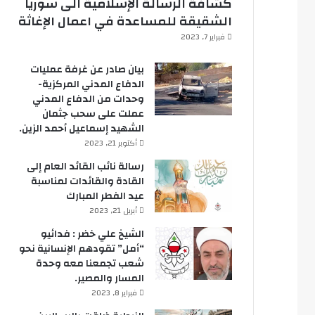
كشافة الرسالة الإسلامية الى سوريا
الشقيقة للمساعدة في اعمال الإغاثة
فبراير 7, 2023
بيان صادر عن غرفة عمليات
الدفاع المدني المركزية-
وحدات من الدفاع المدني
عملت على سحب جثمان
الشهيد إسماعيل أحمد الزين.
أكتوبر 21, 2023
رسالة نائب القائد العام إلى
القادة والقائدات لمناسبة
عيد الفطر المبارك
أبريل 21, 2023
الشيخ علي خضر : فدائيو
“أمل” تقودهم الإنسانية نحو
شعب تجمعنا معه وحدة
المسار والمصير.
فبراير 8, 2023