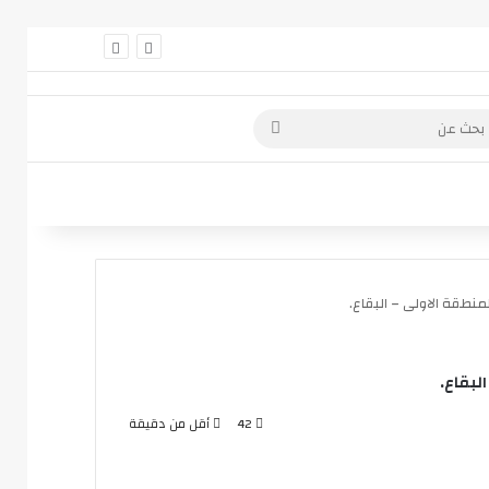
 عمود جانبي
بحث
عن
نطقة الاولى – البقاع.
لبقاع.
42
أقل من دقيقة