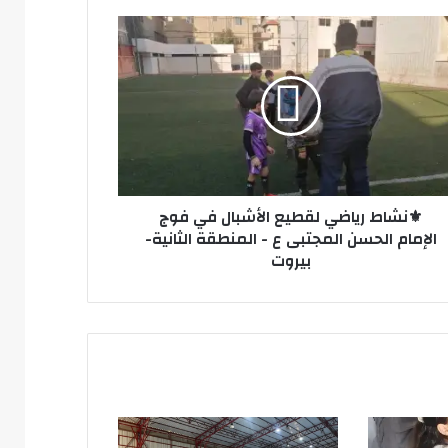
شاط
ضي
يع
شبال
مام
سن
جتبى
⚜️نشاط رياضي لقطيع الأشبال في فوج
الإمام الحسن المجتبى ع - المنطقة الثانية-
نطقة
بيروت
نية-
وت