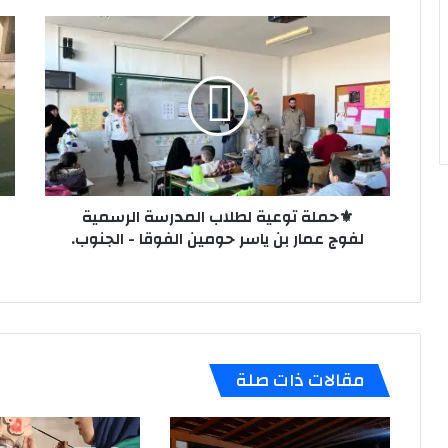
⚜️حملة
⚜️ن
توعية
ريا
لطلاب
لقط
المدرسة
الأ
الرسمية
في
لفوج
فوج
عمار
الإ
بن
الح
ياسر
الم
حومين
⚜️حملة توعية لطلاب المدرسة الرسمية
ع
الفوقا
-
لفوج عمار بن ياسر حومين الفوقا - الجنوب.
-
الم
الجنوب.
الثا
بير
مقالات ذات صلة