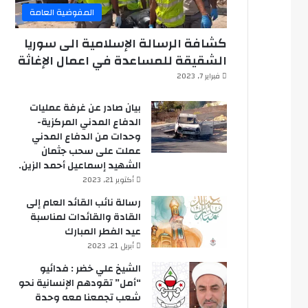
المفوضية العامة
كشافة الرسالة الإسلامية الى سوريا
الشقيقة للمساعدة في اعمال الإغاثة
فبراير 7, 2023
بيان صادر عن غرفة عمليات
الدفاع المدني المركزية-
وحدات من الدفاع المدني
عملت على سحب جثمان
الشهيد إسماعيل أحمد الزين.
أكتوبر 21, 2023
رسالة نائب القائد العام إلى
القادة والقائدات لمناسبة
عيد الفطر المبارك
أبريل 21, 2023
الشيخ علي خضر : فدائيو
“أمل” تقودهم الإنسانية نحو
شعب تجمعنا معه وحدة