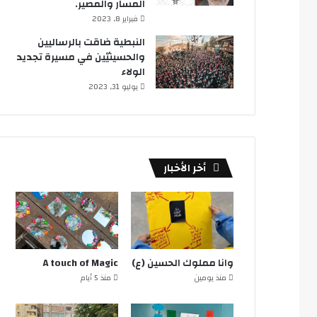
المسار والمصير.
فبراير 8, 2023
النبطية ضاقت بالرساليين
والحسينيّين في مسيرة تجديد
الولاء
يوليو 31, 2023
أخر الأخبار
وانا مملوك الحسين (ع)
A touch of Magic
منذ يومين
منذ 5 أيام