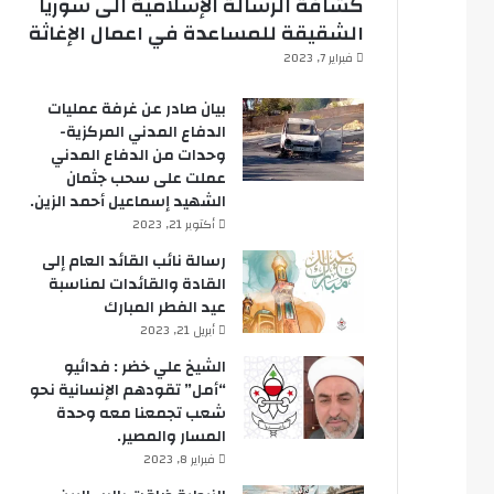
كشافة الرسالة الإسلامية الى سوريا
الشقيقة للمساعدة في اعمال الإغاثة
فبراير 7, 2023
بيان صادر عن غرفة عمليات
الدفاع المدني المركزية-
وحدات من الدفاع المدني
عملت على سحب جثمان
الشهيد إسماعيل أحمد الزين.
أكتوبر 21, 2023
رسالة نائب القائد العام إلى
القادة والقائدات لمناسبة
عيد الفطر المبارك
أبريل 21, 2023
الشيخ علي خضر : فدائيو
“أمل” تقودهم الإنسانية نحو
شعب تجمعنا معه وحدة
المسار والمصير.
فبراير 8, 2023