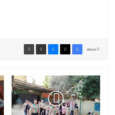
فيسبوك
‫X
ماسنجر
مشاركة عبر البريد
طباعة
شاركها
نشاط
الن
لفرقتي
الأ
الكشافة
لقط
والمرشدات
الا
في
في
فوج
فوج
الامام
الا