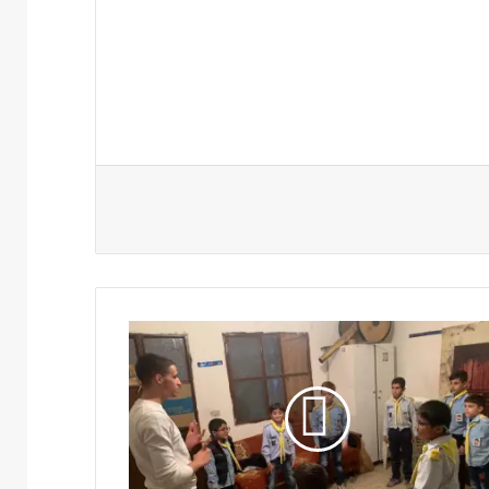
شاط
سبوعي
يع
شبال
مام