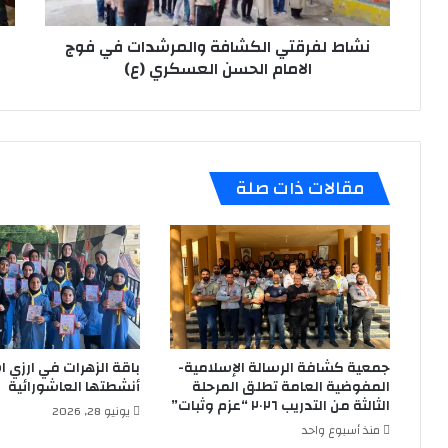
الحسن
الح
العسكري
الع
(ع)
نشاط لفرقتي الكشافة والمرشدات في فوج
(ع)
الامام الحسن العسكري (ع)
مقالات ذات صلة
جمعية كشافة الرسالة الإسلامية-
باقة الزهرات في ارزي 
المفوضية العامة تطلق المرحلة
أنشطتها العاشورائية
الثالثة من التدريب ٢٠٢٦ “عزم وثبات”
يونيو 28, 2026
منذ أسبوع واحد