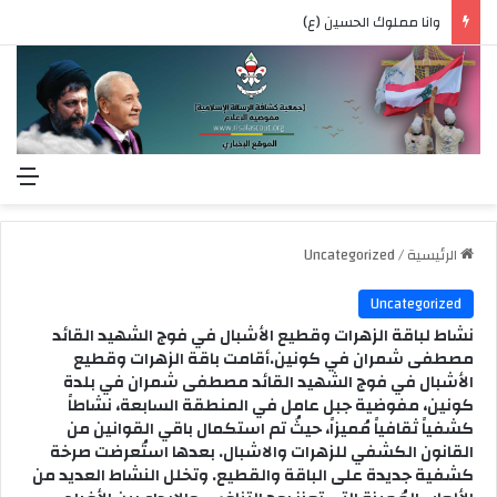
وانا مملوك الحسين (ع)
الق
الرئيسية
/
Uncategorized
Uncategorized
نشاط لباقة الزهرات وقطيع الأشبال في فوج الشهيد القائد
مصطفى شمران في كونين.أقامت باقة الزهرات وقطيع
الأشبال في فوج الشهيد القائد مصطفى شمران في بلدة
كونين، مفوضية جبل عامل في المنطقة السابعة، نشاطاً
كشفياً ثقافياً مُميزاً، حيثُ تم استكمال باقي القوانين من
القانون الكشفي للزهرات والاشبال. بعدها استُعرضت صرخة
كشفية جديدة على الباقة والقطيع. وتخلل النشاط العديد من