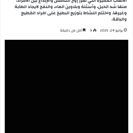
الألعاب المُميزة التي تعزز روح التنافس والإبداع بين الأفراد،
منها شد الحبل، وأسئلة وبلاوين الماء، والنفخ لايجاد الطابة
وغيرها. واختتم النشاط بتوزيع البطيخ على افراد القطيع
والباقة.
يوليو 24, 2025
9
أقل من دقيقة