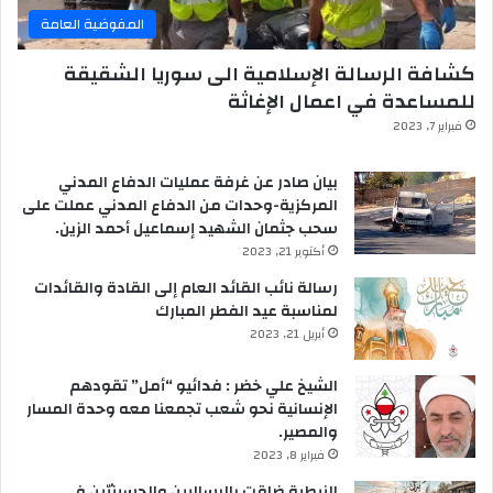
المفوضية العامة
كشافة الرسالة الإسلامية الى سوريا الشقيقة
للمساعدة في اعمال الإغاثة
فبراير 7, 2023
بيان صادر عن غرفة عمليات الدفاع المدني
المركزية-وحدات من الدفاع المدني عملت على
سحب جثمان الشهيد إسماعيل أحمد الزين.
أكتوبر 21, 2023
رسالة نائب القائد العام إلى القادة والقائدات
لمناسبة عيد الفطر المبارك
أبريل 21, 2023
الشيخ علي خضر : فدائيو “أمل” تقودهم
الإنسانية نحو شعب تجمعنا معه وحدة المسار
والمصير.
فبراير 8, 2023
النبطية ضاقت بالرساليين والحسينيّين في