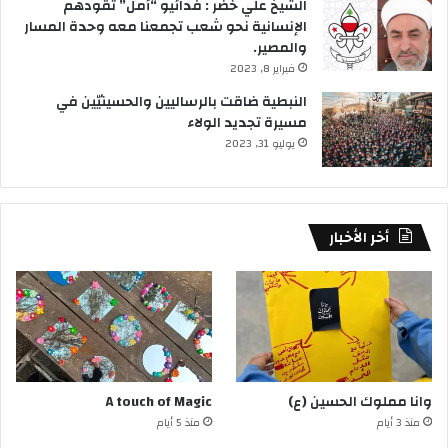
الشيخ علي خضر : فدائيو “أمل” تقودهم
الإنسانية نحو شعب تجمعنا معه وحدة المسار
والمصير.
فبراير 8, 2023
النبطية ضاقت بالرساليين والحسينيّين في
مسيرة تجديد الولاء
يوليو 31, 2023
أخر الأخبار
وانا مملوك الحسين (ع)
A touch of Magic
منذ 3 أيام
منذ 5 أيام