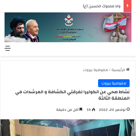
وانا مملوك الحسين (ع)
الق
الرئيسية
/
مفوضية بيروت
مفوضية بيروت
نشاط صحي عن الكوليرا لفرقتي الكشافة و المرشدات في
المنطقة الثالثة
نوفمبر 20, 2022
59
أقل من دقيقة