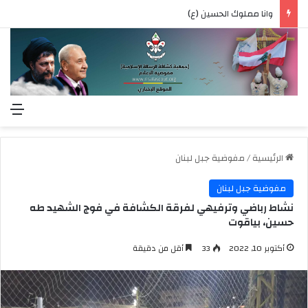
وانا مملوك الحسين (ع)
الق
الرئيسية
/
مفوضية جبل لبنان
مفوضية جبل لبنان
نشاط رباضي وترفيهي لفرقة الكشافة في فوج الشهيد طه
حسين، بياقوت
أكتوبر 10, 2022
33
أقل من دقيقة