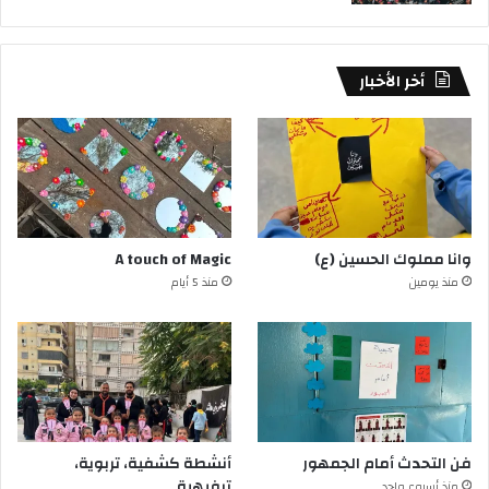
أخر الأخبار
وانا مملوك الحسين (ع)
A touch of Magic
منذ يومين
منذ 5 أيام
فن التحدث أمام الجمهور
أنشطة كشفية، تربوية،
ترفيهية
منذ أسبوع واحد