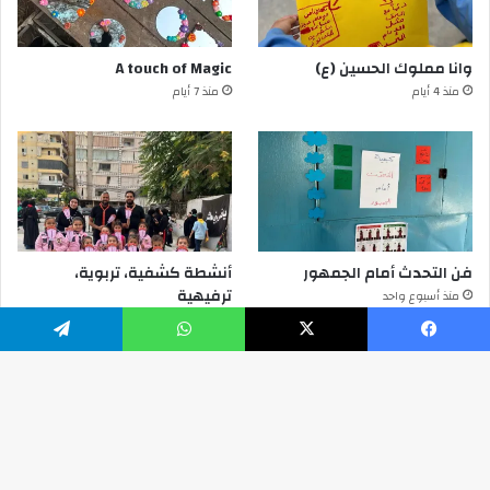
وانا مملوك الحسين (ع)
A touch of Magic
منذ 4 أيام
منذ 7 أيام
فن التحدث أمام الجمهور
أنشطة كشفية، تربوية،
ترفيهية
منذ أسبوع واحد
منذ أسبوع واحد
يسبوك
‫X
واتساب
تيلقرام
© Copyright 2026, All Rights Reserved RisalaScout.org
زر
ال