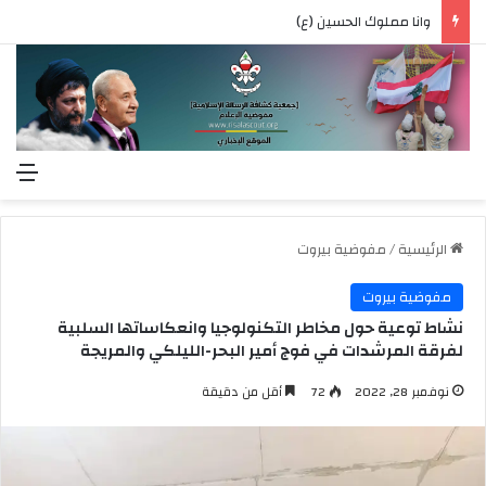
وانا مملوك الحسين (ع)
الق
الرئيسية
/
مفوضية بيروت
مفوضية بيروت
نشاط توعية حول مخاطر التكنولوجيا وانعكاساتها السلبية
لفرقة المرشدات في فوج أمير البحر-الليلكي والمريجة
نوفمبر 28, 2022
72
أقل من دقيقة