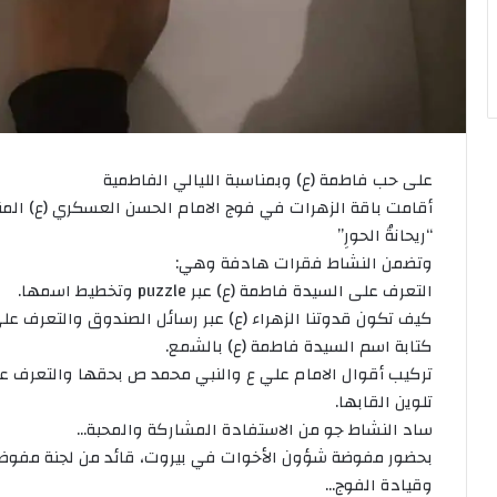
على حب فاطمة (ع) وبمناسبة الليالي الفاطمية
أقامت باقة الزهرات في فوج الامام الحسن العسكري (ع) المن
“ريحانةُ الحورِ”
وتضمن النشاط فقرات هادفة وهي:
التعرف على السيدة فاطمة (ع) عبر puzzle وتخطيط اسمها.
كيف تكون قدوتنا الزهراء (ع) عبر رسائل الصندوق والتعرف على
كتابة اسم السيدة فاطمة (ع) بالشمع.
تركيب أقوال الامام علي ع والنبي محمد ص بحقها والتعرف عل
تلوين القابها.
ساد النشاط جو من الاستفادة المشاركة والمحبة…
بحضور مفوضة شؤون الأخوات في بيروت، قائد من لجنة مفوضي
وقيادة الفوج…