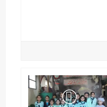
شاط
سبوعي
قة
اعم