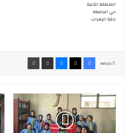
المنطقة الثانية
حي الجامعة
باقة الزهرات
فيسبوك
‫X
ماسنجر
مشاركة عبر البريد
طباعة
شاركها
مرجعي
الن
وقدوتي
الأ
نشاط
لبا
اسبوعي
البر
لباقة
في
الزهرات
فوج