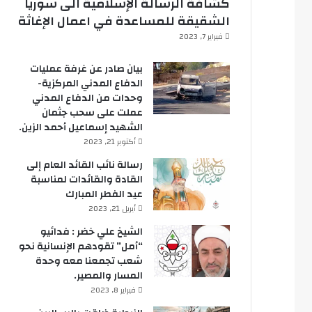
كشافة الرسالة الإسلامية الى سوريا
الشقيقة للمساعدة في اعمال الإغاثة
فبراير 7, 2023
بيان صادر عن غرفة عمليات
الدفاع المدني المركزية-
وحدات من الدفاع المدني
عملت على سحب جثمان
الشهيد إسماعيل أحمد الزين.
أكتوبر 21, 2023
رسالة نائب القائد العام إلى
القادة والقائدات لمناسبة
عيد الفطر المبارك
أبريل 21, 2023
الشيخ علي خضر : فدائيو
“أمل” تقودهم الإنسانية نحو
شعب تجمعنا معه وحدة
المسار والمصير.
فبراير 8, 2023