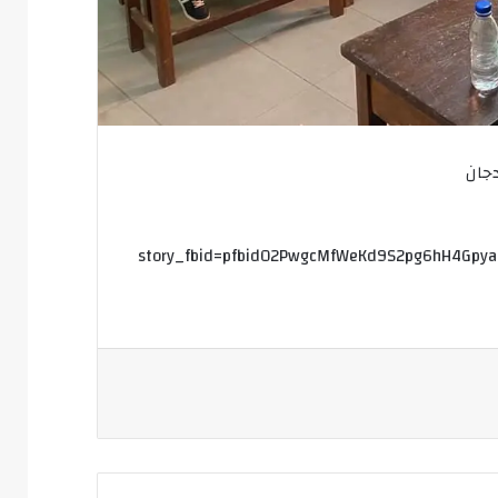
دجان
story_fbid=pfbid02PwgcMfWeKd9S2pg6hH4Gpy