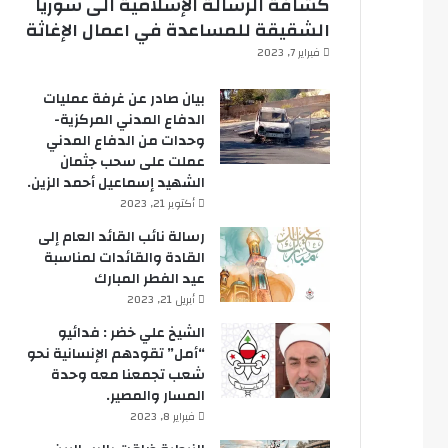
كشافة الرسالة الإسلامية الى سوريا
الشقيقة للمساعدة في اعمال الإغاثة
فبراير 7, 2023
بيان صادر عن غرفة عمليات
الدفاع المدني المركزية-
وحدات من الدفاع المدني
عملت على سحب جثمان
الشهيد إسماعيل أحمد الزين.
أكتوبر 21, 2023
رسالة نائب القائد العام إلى
القادة والقائدات لمناسبة
عيد الفطر المبارك
أبريل 21, 2023
الشيخ علي خضر : فدائيو
“أمل” تقودهم الإنسانية نحو
شعب تجمعنا معه وحدة
المسار والمصير.
فبراير 8, 2023