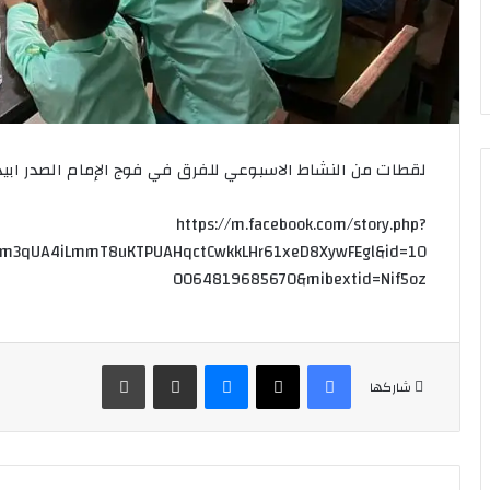
لقطات من النشاط الاسبوعي للفرق في فوج الإمام الصدر ابي
https://m.facebook.com/story.php?
am3qUA4iLmmT8uKTPUAHqctCwkkLHr61xeD8XywFEgl&id=10
0064819685670&mibextid=Nif5oz
فيسبوك
‫X
ماسنجر
مشاركة عبر البريد
طباعة
شاركها