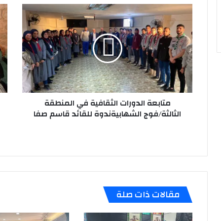
متابعة
مج
الدورات
عزاء
الثقافية
لشؤ
في
الم
المنطقة
وش
الثالثة/
الا
فوج
فوج
الشهابيةندوة
الم
للقائد
الم
قاسم
متابعة الدورات الثقافية في المنطقة
الثا
صفا
في
الثالثة/فوج الشهابيةندوة للقائد قاسم صفا
مقا
الن
شم
الص
في
شم
بمن
مقالات ذات صلة
است
الس
فاط