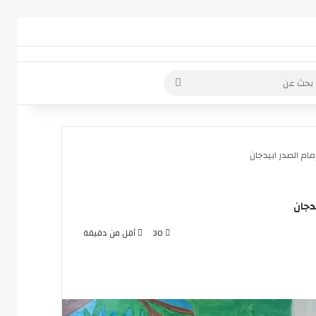
 عمود جانبي
بحث
عن
م الصدر ابيدجان
دجان
30
أقل من دقيقة