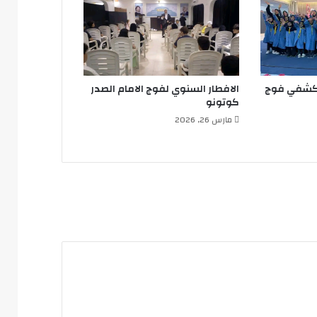
راء(ع)
لكشفي فوج
الافطار السنوي لفوج الامام الصدر
كوتونو
مارس 26, 2026