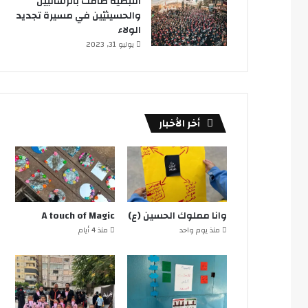
النبطية ضاقت بالرساليين
والحسينيّين في مسيرة تجديد
الولاء
يوليو 31, 2023
أخر الأخبار
وانا مملوك الحسين (ع)
A touch of Magic
منذ يوم واحد
منذ 4 أيام