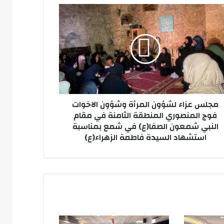
لس
ون
رأة
ؤون
خوات
نصوري
نطقة
منة
مجلس عزاء لشؤون المرأة وشؤون الاخوات
فوج المنصوري المنطقة الثامنة في مقام
م
النبي شمعون الصفا(ع) في شمع بمناسبة
بي
استشهاد السيدة فاطمة الزهراء(ع)
عون
فا(ع)
ع
اسبة
شهاد
يدة
مة