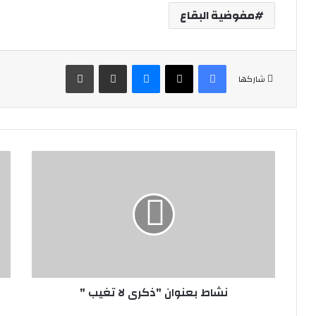
مفوضية البقاع
فيسبوك
‫X
ماسنجر
مشاركة عبر البريد
طباعة
شاركها
نشاط
نشي
بعنوان
بعن
"ذكرى
"وح
لا
غيا
تغيب
"
نشاط بعنوان "ذكرى لا تغيب "