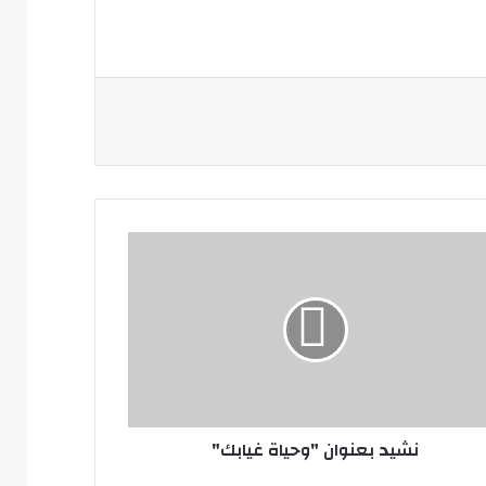
د
وان
ياة
بك"
نشيد بعنوان "وحياة غيابك"