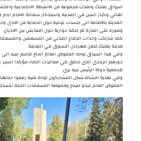
اسواق بعلبك ونفذت مجموعة من الانشطة الاجتماعية والكشفي
اهالي وكبار السن في المدينة واستذكار سماحة الامام ايا
المدينة بالاضافة الى جلسات توعية حول الحماية من الاذى وج
وصوره على المارة ثم حلقة حوارية حول التعايش بين الاديان.
كما شاركت وحدات الدفاع المدني من المسعفين والمسعفات في
مدينة بعلبك ضمن مهرجان التسوق في المدينة.
وفي هذا السياق توجه المفوض العام الحاج قاسم عبيد الى الك
دورهم الريادي الذي تحقق في فعاليات اللقاء مؤكدا السير ع
للجمعية دولة الرئيس نبيه بري.
وفي نهاية النشاط شكل المشاركون لوحة فنية رفعوا خلالها صو
المفوض العام عبدو صيدح ومفوضة المسعفات الحجة ابتسام طل