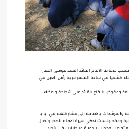
تغييب سماحة الامام القائد السيد موسى الصدر
قاء كشفيا في ساحة القسم مرجة رأس العين في
امة ومفوض البقاع القائد علي شحادة واعضاء
فة والمرشدات بالاضافة الى مشاركتهم في زوايا
هية وعقد جلسات تحكي سيرة الامام الصدر ونضال
 توزعت وحدات الجوالة والدليلات في انحاء