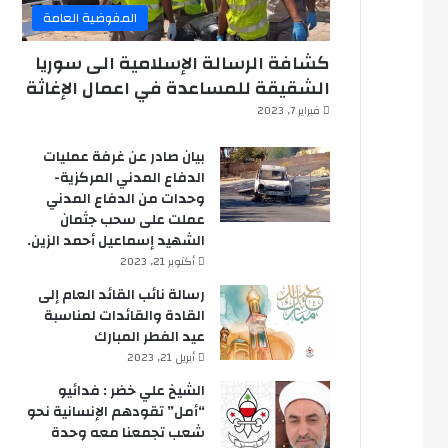
المفوضية العامة
كشافة الرسالة الإسلامية الى سوريا
الشقيقة للمساعدة في اعمال الإغاثة
فبراير 7, 2023
بيان صادر عن غرفة عمليات
الدفاع المدني المركزية-
وحدات من الدفاع المدني
عملت على سحب جثمان
الشهيد إسماعيل أحمد الزين.
أكتوبر 21, 2023
رسالة نائب القائد العام إلى
القادة والقائدات لمناسبة
عيد الفطر المبارك
أبريل 21, 2023
الشيخ علي خضر : فدائيو
“أمل” تقودهم الإنسانية نحو
شعب تجمعنا معه وحدة