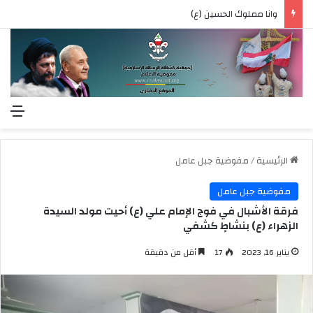
وانا مملوك الحسين (ع)
الق
الرئيسية
/
مفوضية جبل عامل
مفوضية جبل عامل
فرقة الأشبال في فوج الإمام علي (ع) أحيت مولد السيدة
الزهراء (ع) بنشاطٍ كشفي
يناير 16, 2023
17
أقل من دقيقة