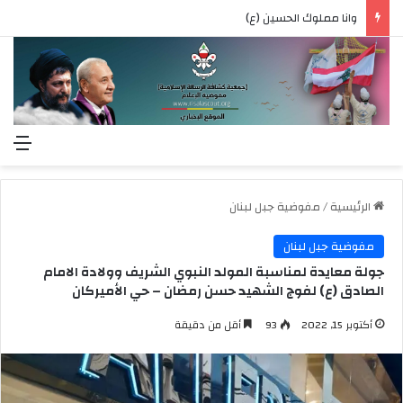
وانا مملوك الحسين (ع)
الق
الرئيسية
/
مفوضية جبل لبنان
مفوضية جبل لبنان
جولة معايدة لمناسبة المولد النبوي الشريف وولادة الامام
الصادق (ع) لفوج الشهيد حسن رمضان – حي الأميركان
أكتوبر 15, 2022
93
أقل من دقيقة