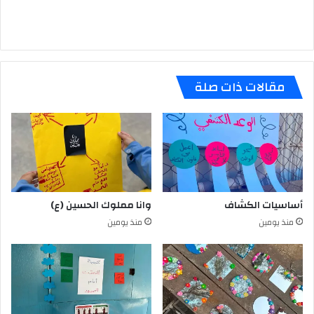
مقالات ذات صلة
أساسيات الكشاف
وانا مملوك الحسين (ع)
منذ يومين
منذ يومين