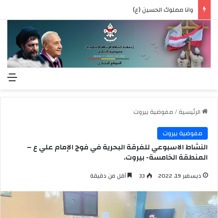
وانا مملوك الحسين (ع)
الق
الرئيسية
/
مفوضية بيروت
مفوضية بيروت
النشاط الاسبوعي للفرقة البحرية في فوج الإمام علي ع –
المنطقة الخامسة- بيروت.
ديسمبر 19, 2022
33
أقل من دقيقة