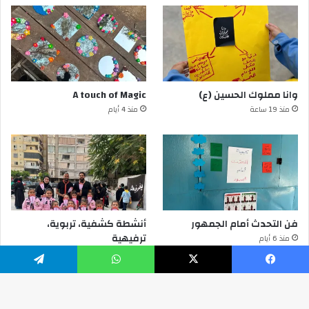
وانا مملوك الحسين (ع)
A touch of Magic
منذ 19 ساعة
منذ 4 أيام
فن التحدث أمام الجمهور
أنشطة كشفية، تربوية،
ترفيهية
منذ 6 أيام
منذ 6 أيام
يسبوك
‫X
واتساب
تيلقرام