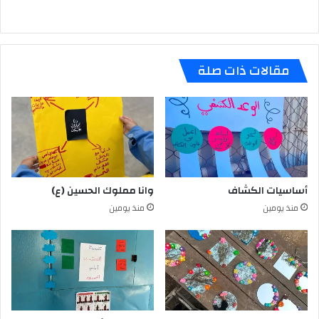
مقالات ذات صلة
أساسيات الكشاف
وانا مملوك الحسين (ع)
منذ يومين
منذ يومين