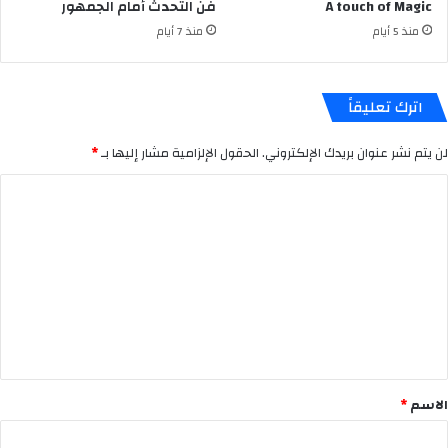
A touch of Magic
فن التحدث أمام الجمهور
منذ 5 أيام
منذ 7 أيام
اترك تعليقاً
لن يتم نشر عنوان بريدك الإلكتروني.
الحقول الإلزامية مشار إليها بـ
*
ا
ل
ت
ع
ل
ي
ق
*
الاسم
*