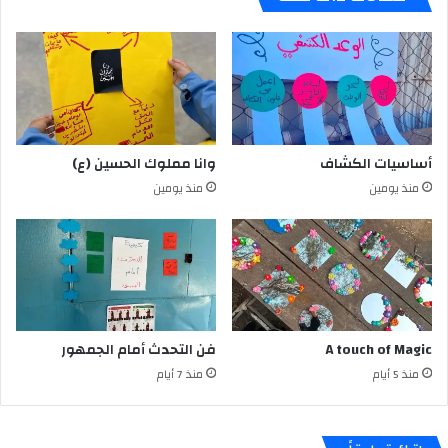
أساسيات الكشاف
وانا مملوك الحسين (ع)
منذ يومين
منذ يومين
A touch of Magic
فن التحدث أمام الجمهور
منذ 5 أيام
منذ 7 أيام