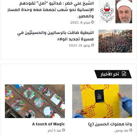
الشيخ علي خضر : فدائيو “أمل” تقودهم
الإنسانية نحو شعب تجمعنا معه وحدة المسار
والمصير.
فبراير 8, 2023
النبطية ضاقت بالرساليين والحسينيّين في
مسيرة تجديد الولاء
يوليو 31, 2023
أخر الأخبار
وانا مملوك الحسين (ع)
A touch of Magic
منذ يومين
منذ 5 أيام