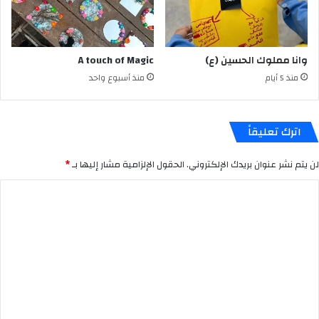
وانا مملوك الحسين (ع)
A touch of Magic
منذ 5 أيام
منذ أسبوع واحد
اترك تعليقاً
لن يتم نشر عنوان بريدك الإلكتروني.
الحقول الإلزامية مشار إليها بـ
*
ا
ل
ت
ع
ل
ي
ق