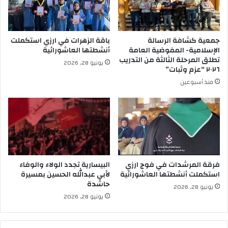
جمعية كشافة الرسالة
باقة الزهرات في ارزي استكملت
الإسلامية- المفوضية العامة
أنشطتها العاشورائية
تطلق المرحلة الثالثة من التدريب
يونيو 28, 2026
٢٠٢٦ “عزم وثبات”
منذ أسبوعين
فرقة المرشدات في فوج ارزي
البيسارية تجدد الولاء والوفاء
استكملت أنشطتها العاشورائية
لأبي عبدالله الحسين بمسيرة
حاشدة
يونيو 28, 2026
يونيو 28, 2026