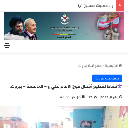
وانا مملوك الحسين (ع)
الق
الرئيسية
/
مفوضية بيروت
مفوضية بيروت
نشاط لقطيع أشبال فوج الإمام علي ع – الخامسة – بيروت.
يناير 8, 2023
25
أقل من دقيقة