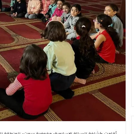
أقامت كشافة الرسالة الإسلامية- مفوضية بيروت- المنطقة 