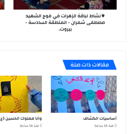
شمران
الص
-
-
المنطقة
⚜️نشاط لباقة الزهرات في فوج الشهيد
ابيد
السادسة
مصطفى شمران - المنطقة السادسة -
-
بيروت.
بيروت.
مقالات ذات صلة
أساسيات الكشاف
وانا مملوك الحسين (ع)
منذ 16 ساعة
منذ 16 ساعة