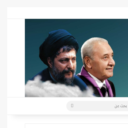
 عمود جانبي
بحث
عن