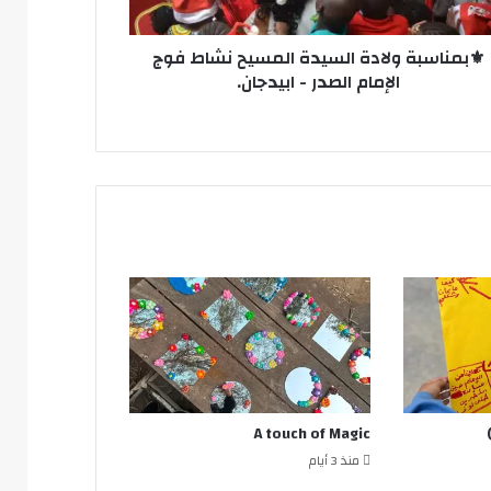
در
جان.
⚜️بمناسبة ولادة السيدة المسيح نشاط فوج
الإمام الصدر - ابيدجان.
A touch of Magic
منذ 3 أيام