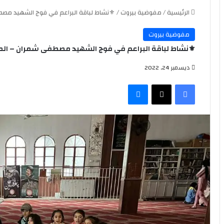
الرئيسية
/
مفوضية بيروت
/
⚜️نشاط لباقة البراعم في فوج الشهيد مص
مفوضية بيروت
⚜️نشاط لباقة البراعم في فوج الشهيد مصطفى شمران – الم
ديسمبر 24, 2022
فيسبوك
‫X
ماسنجر