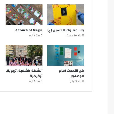
وانا مملوك الحسين (ع)
A touch of Magic
منذ 16 ساعة
منذ 3 أيام
فن التحدث أمام
أنشطة كشفية، تربوية،
الجمهور
ترفيهية
منذ 5 أيام
منذ 5 أيام