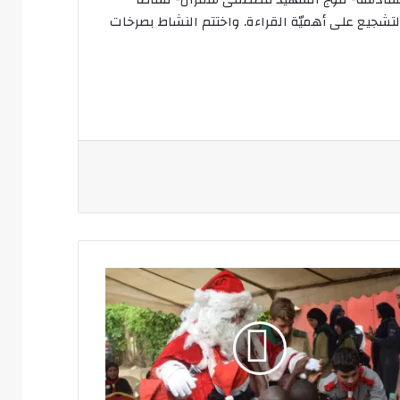
والتشجيع على أهميّة القراءة. واختتم النشاط بصرخات
مناسبة
دة
يدة
سيح
ط
مام