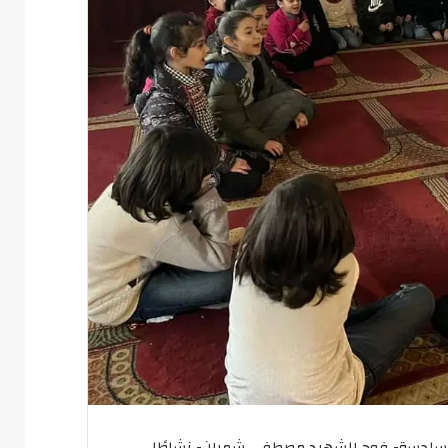
السادسة- فوج الشهيد مصطفى شمران- نشاطًا