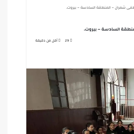
طفى شمران – المنطقة السادسة – بيروت.
نطقة السادسة – بيروت.
29
أقل من دقيقة