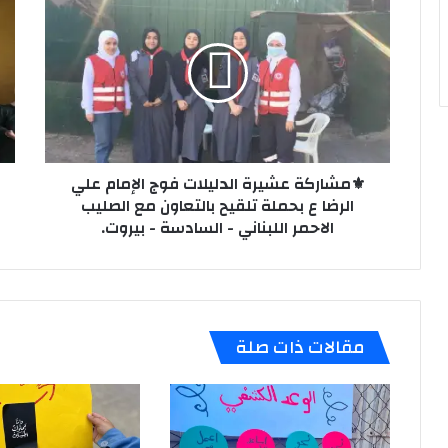
عشيرة
لبا
الدليلات
الز
فوج
-
الإمام
فوج
علي
الا
الرضا
مو
ع
الك
بحملة
-
تلقيح
⚜️مشاركة عشيرة الدليلات فوج الإمام علي
الخ
بالتعاون
-
الرضا ع بحملة تلقيح بالتعاون مع الصليب
مع
بير
الاحمر اللبناني - السادسة - بيروت.
الصليب
الاحمر
اللبناني
-
السادسة
مقالات ذات صلة
-
بيروت.