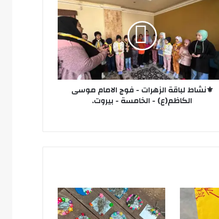
قة
هرات
مام
سى
اظم(ع)
امسة
⚜️نشاط لباقة الزهرات - فوج الامام موسى
الكاظم(ع) - الخامسة - بيروت.
وت.