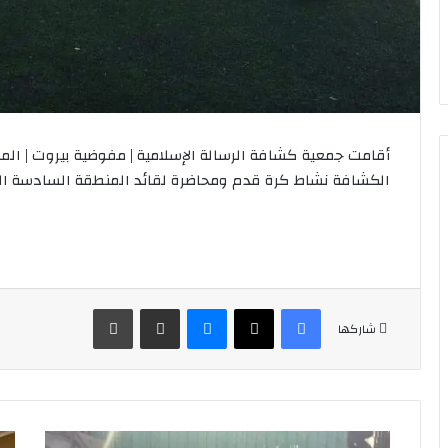
أقامت جمعية كشافة الرسالة الإسلامية | مفوضية بيروت | المن
الكشافة نشاط كرة قدم ومحاضرة لقائد المنطقة السادسة القائ
فيسبوك
‫X
ماسنجر
مشاركة عبر البريد
طباعة
شاركها
⚜️مشاركة
⚜️ن