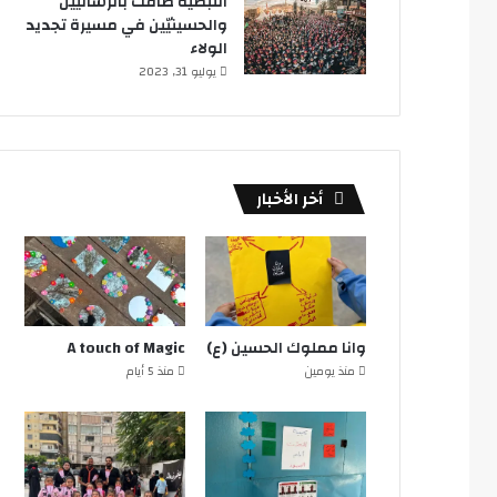
النبطية ضاقت بالرساليين
والحسينيّين في مسيرة تجديد
الولاء
يوليو 31, 2023
أخر الأخبار
وانا مملوك الحسين (ع)
A touch of Magic
منذ يومين
منذ 5 أيام