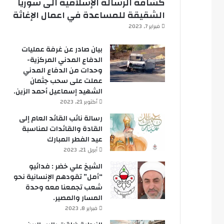
كشافة الرسالة الإسلامية الى سوريا
الشقيقة للمساعدة في اعمال الإغاثة
فبراير 7, 2023
بيان صادر عن غرفة عمليات
الدفاع المدني المركزية-
وحدات من الدفاع المدني
عملت على سحب جثمان
الشهيد إسماعيل أحمد الزين.
أكتوبر 21, 2023
رسالة نائب القائد العام إلى
القادة والقائدات لمناسبة
عيد الفطر المبارك
أبريل 21, 2023
الشيخ علي خضر : فدائيو
“أمل” تقودهم الإنسانية نحو
شعب تجمعنا معه وحدة
المسار والمصير.
فبراير 8, 2023