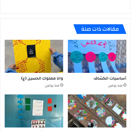
مقالات ذات صلة
أساسيات الكشاف
وانا مملوك الحسين (ع)
منذ يومين
منذ يومين