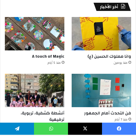
أخر الأخبار
وانا مملوك الحسين (ع)
A touch of Magic
منذ يومين
منذ 5 أيام
فن التحدث أمام الجمهور
أنشطة كشفية، تربوية،
ترفيهية
منذ 7 أيام
منذ 7 أيام
يسبوك
‫X
واتساب
تيلقرام