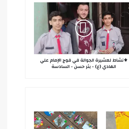
شاط
يرة
الة
مام
ي
ادي
⚜️نشاط لعشيرة الجوالة في فوج الإمام علي
الهادي (ع) - بئر حسن - السادسة
ن
ادسة