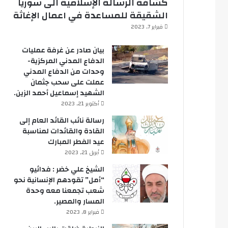
كشافة الرسالة الإسلامية الى سوريا
الشقيقة للمساعدة في اعمال الإغاثة
فبراير 7, 2023
بيان صادر عن غرفة عمليات
الدفاع المدني المركزية-
وحدات من الدفاع المدني
عملت على سحب جثمان
الشهيد إسماعيل أحمد الزين.
أكتوبر 21, 2023
رسالة نائب القائد العام إلى
القادة والقائدات لمناسبة
عيد الفطر المبارك
أبريل 21, 2023
الشيخ علي خضر : فدائيو
“أمل” تقودهم الإنسانية نحو
شعب تجمعنا معه وحدة
المسار والمصير.
فبراير 8, 2023