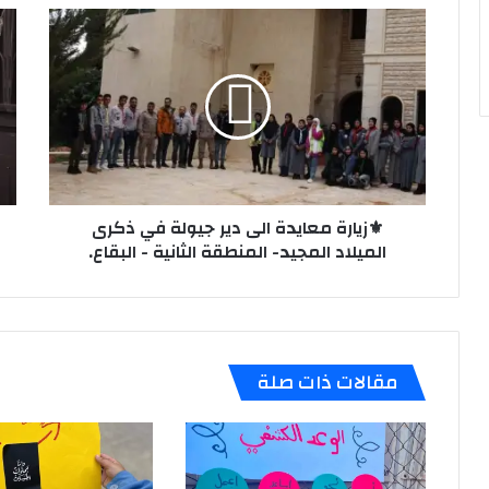
⚜️زيارة
⚜️ن
معايدة
لعش
الى
الجو
دير
في
جيولة
فوج
في
الإ
ذكرى
عل
الميلاد
اله
المجيد-
(ع)
المنطقة
⚜️زيارة معايدة الى دير جيولة في ذكرى
-
الثانية
بئر
الميلاد المجيد- المنطقة الثانية - البقاع.
-
حس
البقاع.
-
الس
مقالات ذات صلة