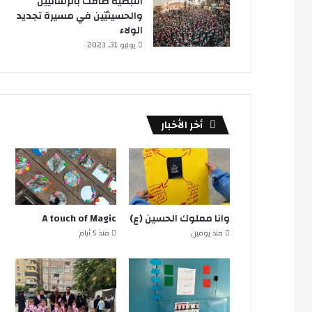
النبطية ضاقت بالرساليين
والحسينيّين في مسيرة تجديد
الولاء
يوليو 31, 2023
أخر الأخبار
وانا مملوك الحسين (ع)
A touch of Magic
منذ يومين
منذ 5 أيام