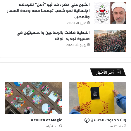
الشيخ علي خضر : فدائيو “أمل” تقودهم
الإنسانية نحو شعب تجمعنا معه وحدة المسار
والمصير.
فبراير 8, 2023
النبطية ضاقت بالرساليين والحسينيّين في
مسيرة تجديد الولاء
يوليو 31, 2023
أخر الأخبار
وانا مملوك الحسين (ع)
A touch of Magic
منذ 23 ساعة
منذ 4 أيام