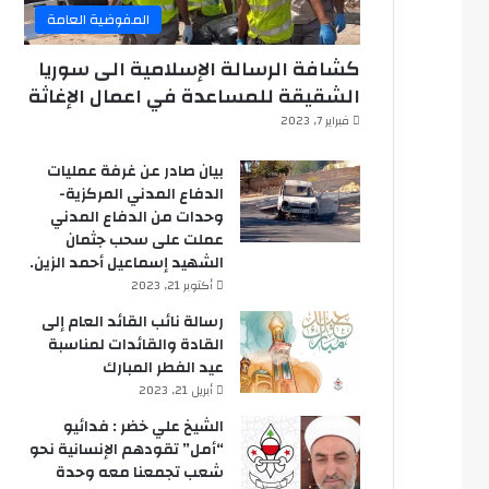
المفوضية العامة
كشافة الرسالة الإسلامية الى سوريا
الشقيقة للمساعدة في اعمال الإغاثة
فبراير 7, 2023
بيان صادر عن غرفة عمليات
الدفاع المدني المركزية-
وحدات من الدفاع المدني
عملت على سحب جثمان
الشهيد إسماعيل أحمد الزين.
أكتوبر 21, 2023
رسالة نائب القائد العام إلى
القادة والقائدات لمناسبة
عيد الفطر المبارك
أبريل 21, 2023
الشيخ علي خضر : فدائيو
“أمل” تقودهم الإنسانية نحو
شعب تجمعنا معه وحدة