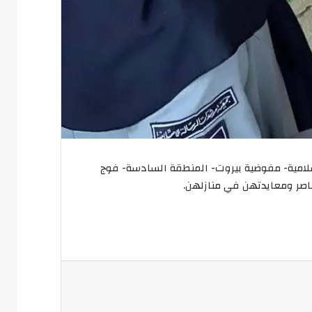
سلامية- مفوضية بيروت- المنطقة السادسة- فوج
عناصر ومعايدتهن في منازلهن.