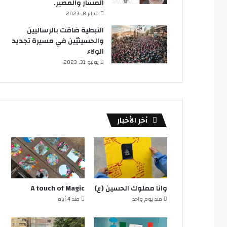
المسار والمصير.
فبراير 8, 2023
النبطية ضاقت بالرساليين
والحسينيّين في مسيرة تجديد
الولاء
يوليو 31, 2023
أخر الأخبار
وانا مملوك الحسين (ع)
A touch of Magic
منذ يوم واحد
منذ 4 أيام