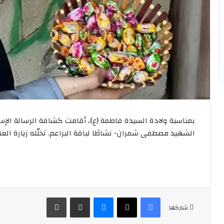
بمناسبة ولادة السيدة فاطمة (ع)، أقامت كشافة الرسالة الإ
الشهيد مصطفى شمران- نشاطًا لباقة البراعم. تخلّله زيارة ال
فيسبوك
‫X
ماسنجر
مشاركة عبر البريد
طباعة
شاركها