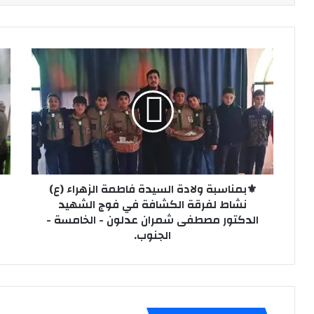
⚜️بمناسبة
⚜️إ
ولادة
الد
السيدة
الث
فاطمة
لعش
الزهراء
الجو
(ع)
في
نشاط
الم
لفرقة
الس
الكشافة
-بي
في
⚜️بمناسبة ولادة السيدة فاطمة الزهراء (ع)
فوج
نشاط لفرقة الكشافة في فوج الشهيد
الشهيد
الدكتور مصطفى شمران عدلون - الخامسة -
الدكتور
الجنوب.
مصطفى
شمران
عدلون
-
الخامسة