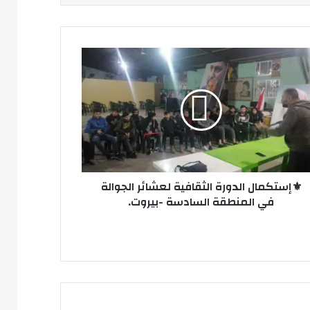
ستكمال
ورة
قافية
ائر
الة
نطقة
ادسة
روت.
⚜️إستكمال الدورة الثقافية لعشائر الجوالة
في المنطقة السادسة -بيروت.