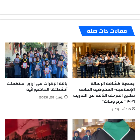
مقالات ذات صلة
جمعية كشافة الرسالة
باقة الزهرات في ارزي استكملت
الإسلامية- المفوضية العامة
أنشطتها العاشورائية
تطلق المرحلة الثالثة من التدريب
يونيو 28, 2026
٢٠٢٦ “عزم وثبات”
منذ أسبوعين