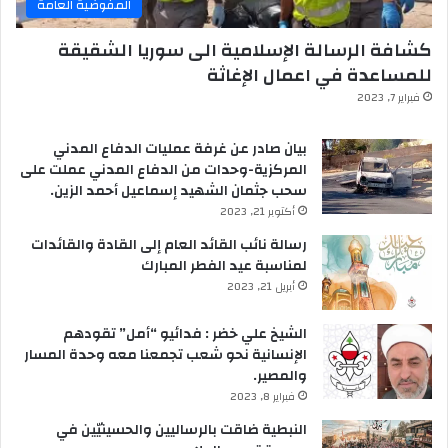
المفوضية العامة
كشافة الرسالة الإسلامية الى سوريا الشقيقة
للمساعدة في اعمال الإغاثة
فبراير 7, 2023
بيان صادر عن غرفة عمليات الدفاع المدني
المركزية-وحدات من الدفاع المدني عملت على
سحب جثمان الشهيد إسماعيل أحمد الزين.
أكتوبر 21, 2023
رسالة نائب القائد العام إلى القادة والقائدات
لمناسبة عيد الفطر المبارك
أبريل 21, 2023
الشيخ علي خضر : فدائيو “أمل” تقودهم
الإنسانية نحو شعب تجمعنا معه وحدة المسار
والمصير.
فبراير 8, 2023
النبطية ضاقت بالرساليين والحسينيّين في