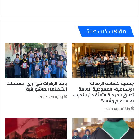
مقالات ذات صلة
جمعية كشافة الرسالة
باقة الزهرات في ارزي استكملت
الإسلامية- المفوضية العامة
أنشطتها العاشورائية
تطلق المرحلة الثالثة من التدريب
يونيو 28, 2026
٢٠٢٦ “عزم وثبات”
منذ أسبوع واحد