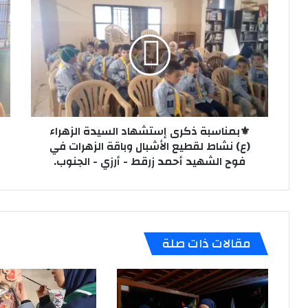
ذكرى
ترف
إستشهاد
لفر
السيدة
الم
الزهراء
في
(ع)
فوج
نشاط
اله
لقطيع
-
الأشبال
الم
وباقة
⚜️بمناسبة ذكرى إستشهاد السيدة الزهراء
الس
الزهرات
-
(ع) نشاط لقطيع الأشبال وباقة الزهرات في
في
البق
فوح الشهيد أحمد زرقط - أرزي - الجنوب.
فوح
الشهيد
أحمد
زرقط
-
مقالات ذات صلة
أرزي
-
الجنوب.