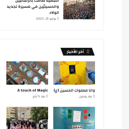
النبطية ضاقت بالرساليين
والحسينيّين في مسيرة تجديد
الولاء
يوليو 31, 2023
أخر الأخبار
وانا مملوك الحسين (ع)
A touch of Magic
منذ يومين
منذ 5 أيام