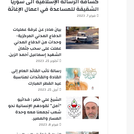
كشافة الرسالة الإسلامية الى سوريا
الشقيقة للمساعدة في اعمال الإغاثة
فبراير 7, 2023
بيان صادر عن غرفة عمليات
الدفاع المدني المركزية-
وحدات من الدفاع المدني
عملت على سحب جثمان
الشهيد إسماعيل أحمد الزين.
أكتوبر 21, 2023
رسالة نائب القائد العام إلى
القادة والقائدات لمناسبة
عيد الفطر المبارك
أبريل 21, 2023
الشيخ علي خضر : فدائيو
“أمل” تقودهم الإنسانية نحو
شعب تجمعنا معه وحدة
المسار والمصير.
فبراير 8, 2023