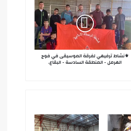
يهي
قة
وسيقى
رمل
نطقة
ادسة
⚜️نشاط ترفيهي لفرقة الموسيقى في فوج
الهرمل - المنطقة السادسة - البقاع.
اع.