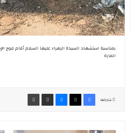
بمناسبة استشهاد السيدة الزهراء عليها السلام أقام فوج الإم
المارة
فيسبوك
‫X
ماسنجر
مشاركة عبر البريد
طباعة
شاركها
⚜️بمناسبة
⚜️ن