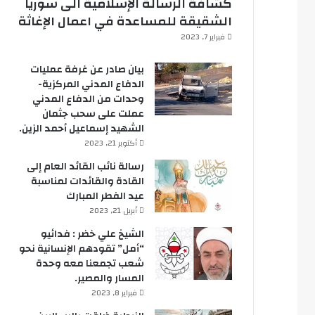
كشافة الرسالة الإسلامية الى سوريا
الشقيقة للمساعدة في اعمال الإغاثة
فبراير 7, 2023
بيان صادر عن غرفة عمليات
الدفاع المدني المركزية-
وحدات من الدفاع المدني
عملت على سحب جثمان
الشهيد إسماعيل أحمد الزين.
أكتوبر 21, 2023
رسالة نائب القائد العام إلى
القادة والقائدات لمناسبة
عيد الفطر المبارك
أبريل 21, 2023
الشيخ علي خضر : فدائيو
“أمل” تقودهم الإنسانية نحو
شعب تجمعنا معه وحدة
المسار والمصير.
فبراير 8, 2023