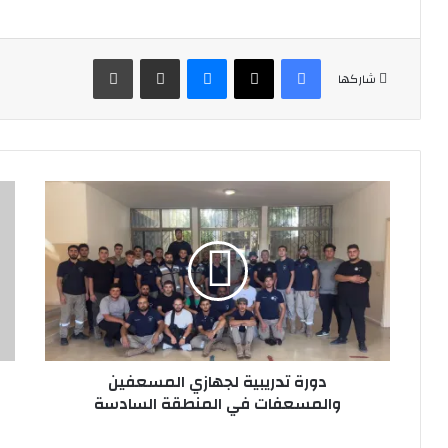
فيسبوك
‫X
ماسنجر
مشاركة عبر البريد
طباعة
شاركها
دورة
نشا
تدريبية
بمن
لجهازي
ولا
المسعفين
الن
والمسعفات
مح
في
صل
المنطقة
للم
السادسة
الس
قيا
دورة تدريبية لجهازي المسعفين
الم
الس
والمسعفات في المنطقة السادسة
مف
جبل