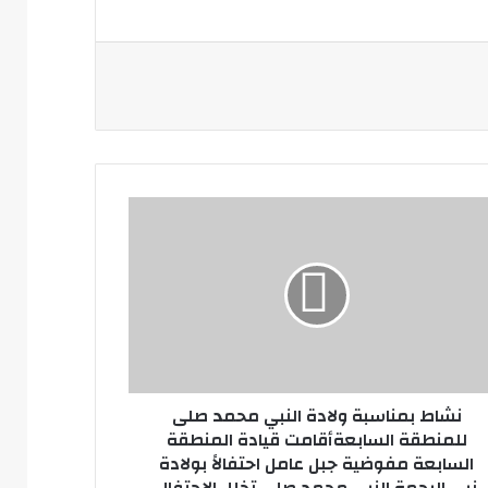
ط
اسبة
دة
بي
مد
ى
نطقة
ابعةأقامت
دة
نطقة
نشاط بمناسبة ولادة النبي محمد صلى
ابعة
للمنطقة السابعةأقامت قيادة المنطقة
وضية
السابعة مفوضية جبل عامل احتفالاً بولادة