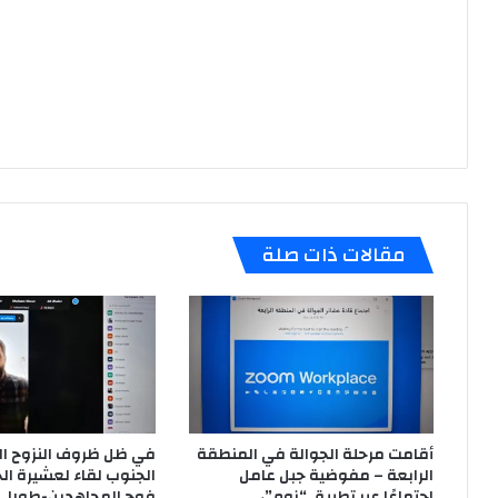
عام
احتف
بول
نبي
الر
الن
مح
صل
تخل
الا
مقالات ذات صلة
كلم
للم
الث
الش
ربيع
قب
كما
وتم
توز
أقامت مرحلة الجوالة في المنطقة
في ظل ظروف النزوح ا
شها
الرابعة – مفوضية جبل عامل
الجنوب لقاء لعشيرة ال
تقد
اجتماعًا عبر تطبيق “زوم”،
فوج المجاهدين-طورا