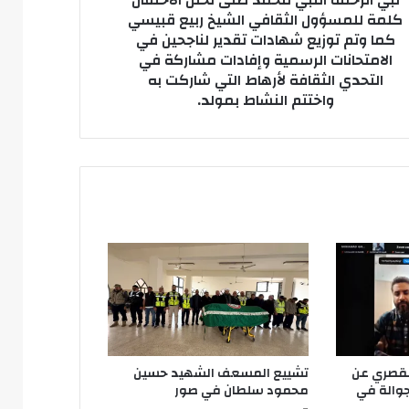
نبي الرحمة النبي محمد صلى تخلل الاحتفال
ل
كلمة للمسؤول الثقافي الشيخ ربيع قبيسي
الاً
كما وتم توزيع شهادات تقدير لناجحين في
ادة
الامتحانات الرسمية وإفادات مشاركة في
التحدي الثقافة لأرهاط التي شاركت به
حمة
واختتم النشاط بمولد.
بي
مد
ى
ل
حتفال
ة
سؤول
قافي
يخ
يسي
يع
لقصري عن
تشييع المسعف الشهيد حسين
دات
جوالة في
محمود سلطان في صور
ير