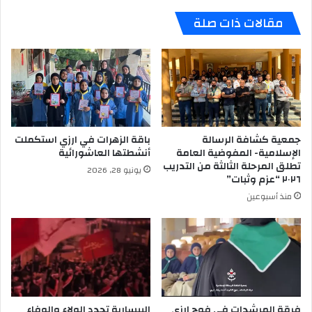
مقالات ذات صلة
جمعية كشافة الرسالة
باقة الزهرات في ارزي استكملت
الإسلامية- المفوضية العامة
أنشطتها العاشورائية
تطلق المرحلة الثالثة من التدريب
يونيو 28, 2026
٢٠٢٦ “عزم وثبات”
منذ أسبوعين
فرقة المرشدات في فوج ارزي
البيسارية تجدد الولاء والوفاء