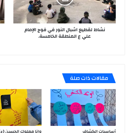
فوج
إحت
الإمام
لشؤ
علي
الأ
ع
في
المنطقة
نشاط لقطيع اشبال النور في فوج الإمام
فوج
الخامسة.
الد
علي ع المنطقة الخامسة.
مص
شمر
عدل
مقالات ذات صلة
أساسيات الكشاف
وانا مملوك الحسين (ع)