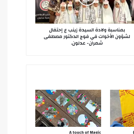
فال
ون
خوات
بمناسبة ولادة السيدة زينب ع إحتفال
كتور
لشؤون الأخوات في فوج الدكتور مصطفى
طفى
شمران- عدلون.
ان-
ون.
A touch of Magic