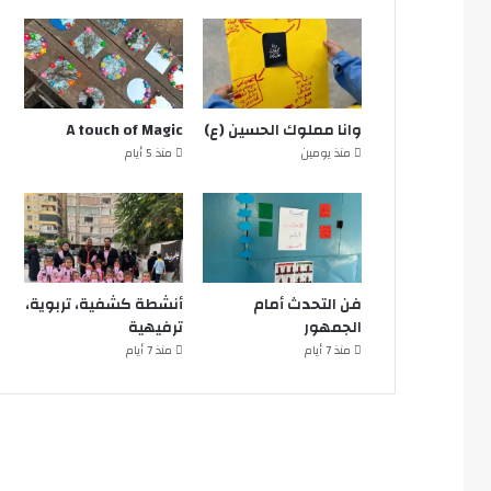
وانا مملوك الحسين (ع)
A touch of Magic
منذ يومين
منذ 5 أيام
فن التحدث أمام
أنشطة كشفية، تربوية،
الجمهور
ترفيهية
منذ 7 أيام
منذ 7 أيام