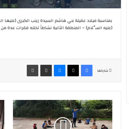
بمناسبة ميلاد عقيلة بني هاشم السيدة زينب الكبرى (عليها 
(عليه السَّلام) – المنطقة الثانية نشاطاً تخلله فقرات عدة من
فيسبوك
‫X
ماسنجر
مشاركة عبر البريد
طباعة
شاركها
نشاط
بمن
لقطيع
ولا
اشبال
الس
النور
زين
في
ع