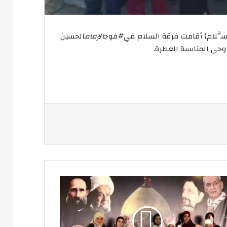
السَّلام) أقامت فرقة السلام في#فوج
الإمام
الحسين
 وحي المناسبة العطرة.
اسبة
دة
يدة
ب