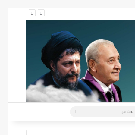
 عمود جانبي
بحث
عن