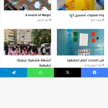
وانا مملوك الحسين (ع)
A touch of Magic
منذ 3 أيام
منذ 6 أيام
فن التحدث أمام الجمهور
أنشطة كشفية، تربوية،
ترفيهية
منذ أسبوع واحد
منذ أسبوع واحد
يسبوك
‫X
واتساب
تيلقرام
© Copyright 2026, All Rights Reserved RisalaScout.org
زر
ال