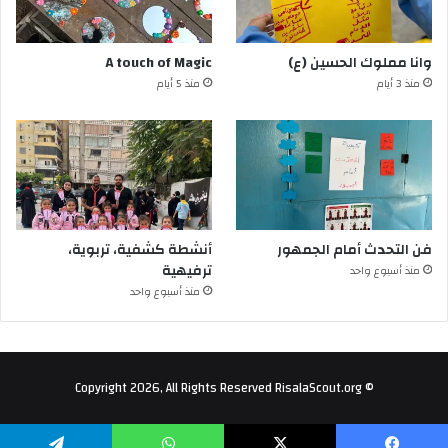
وانا مملوك الحسين (ع)
A touch of Magic
منذ 3 أيام
منذ 5 أيام
فن التحدث أمام الجمهور
أنشطة كشفية، تربوية،
ترفيهية
منذ أسبوع واحد
منذ أسبوع واحد
© Copyright 2026, All Rights Reserved RisalaScout.org