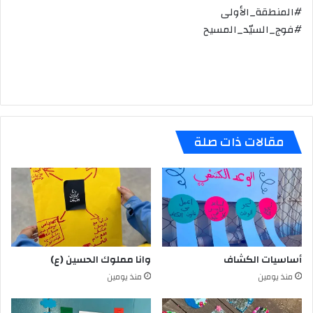
#المنطقة_الأولى
#فوج_السيّد_المسيح
مقالات ذات صلة
أساسيات الكشاف
وانا مملوك الحسين (ع)
منذ يومين
منذ يومين