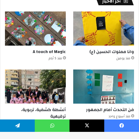
أخر الأخبار
وانا مملوك الحسين (ع)
A touch of Magic
منذ يومين
منذ 5 أيام
فن التحدث أمام الجمهور
أنشطة كشفية، تربوية،
ترفيهية
منذ أسبوع واحد
منذ أسبوع واحد
يسبوك
‫X
واتساب
تيلقرام