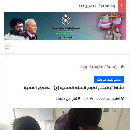
وانا مملوك الحسين (ع)
الق
الرئيسية
/
مفوضية بيروت
مفوضية بيروت
نشاط ترفيهي لفوج السيّد المسيح{ع}-الخندق الغميق
أكتوبر 30, 2022
54
أقل من دقيقة