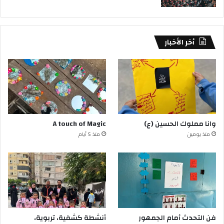
أخر الأخبار
وانا مملوك الحسين (ع)
A touch of Magic
منذ يومين
منذ 5 أيام
فن التحدث أمام الجمهور
أنشطة كشفية، تربوية،