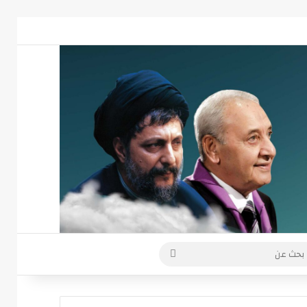
 عمود جانبي
بحث
عن