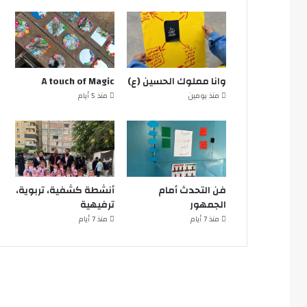
وانا مملوك الحسين (ع)
A touch of Magic
منذ يومين
منذ 5 أيام
فن التحدث أمام
أنشطة كشفية، تربوية،
الجمهور
ترفيهية
منذ 7 أيام
منذ 7 أيام