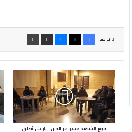
فيسبوك
‫X
ماسنجر
مشاركة عبر البريد
طباعة
شاركها
فوج
فرق
الشهيد
الد
حسن
الم
عز
في
الدين
فوج
-
الإ
باريش
الح
أطلق
(ع)
اللقاءات
-
التدريبية
فوج الشهيد حسن عز الدين - باريش أطلق
الم