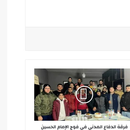
ة
فاع
دني
مام
سين
نصوري
فرقة الدفاع المدني في فوج الإمام الحسين