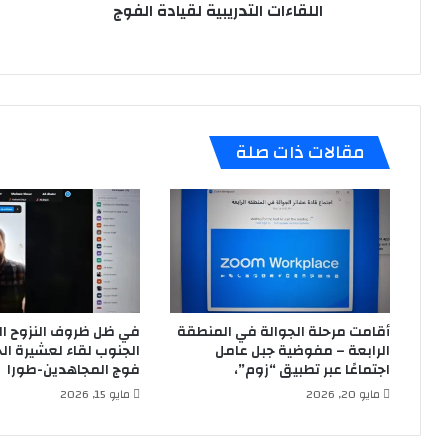
لقيادة
احت
اللقاءات التدريبية لقيادة الفوج
الفوج
بول
الس
الزه
(ع)
مقالات ذات صلة
أقامت مرحلة الجوالة في المنطقة
في ظل ظروف النزوح ا
الرابعة – مفوضية جبل عامل
الجنوب لقاء لعشيرة ال
اجتماعًا عبر تطبيق “زوم”،
فوج المجاهدين-طورا
مايو 20, 2026
مايو 15, 2026