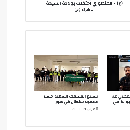
فلت
(ع) - المنصوري احتفلت بولادة السيدة
ادة
الزهراء (ع)
يدة
راء
لقصري عن
تشييع المسعف الشهيد حسين
جوالة في
محمود سلطان في صور
مارس 14, 2026