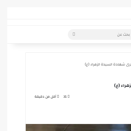
 عمود جانبي
بحث
عن
ى شهادة السيدة الزهراء (ع)
راء (ع)
31
أقل من دقيقة