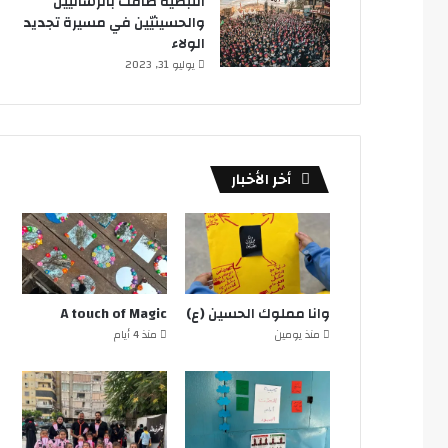
النبطية ضاقت بالرساليين
والحسينيّين في مسيرة تجديد
الولاء
يوليو 31, 2023
أخر الأخبار
وانا مملوك الحسين (ع)
A touch of Magic
منذ يومين
منذ 4 أيام