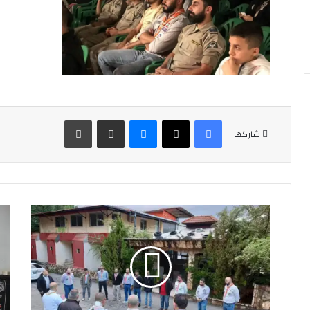
فيسبوك
‫X
ماسنجر
مشاركة عبر البريد
طباعة
شاركها
افتتاح
نشا
دراسة
لفر
قادة
الك
أفواج
في
في
الم
مدينة
الرا
الإمام
لمن