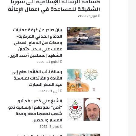
كشافة الرسالة الإسلامية الى سوريا
الشقيقة للمساعدة في اعمال الإغاثة
فبراير 7, 2023
بيان صادر عن غرفة عمليات
الدفاع المدني المركزية-
وحدات من الدفاع المدني
عملت على سحب جثمان
الشهيد إسماعيل أحمد الزين.
أكتوبر 21, 2023
رسالة نائب القائد العام إلى
القادة والقائدات لمناسبة
عيد الفطر المبارك
أبريل 21, 2023
الشيخ علي خضر : فدائيو
“أمل” تقودهم الإنسانية نحو
شعب تجمعنا معه وحدة
المسار والمصير.
فبراير 8, 2023