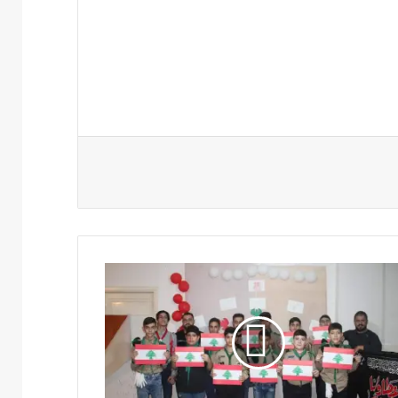
ط
قة
شافة
نطقة
بعة
اسبة