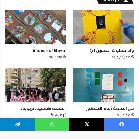
وانا مملوك الحسين (ع)
A touch of Magic
منذ يوم واحد
منذ 4 أيام
فن التحدث أمام الجمهور
أنشطة كشفية، تربوية،
ترفيهية
منذ 6 أيام
منذ 6 أيام
يسبوك
‫X
واتساب
تيلقرام