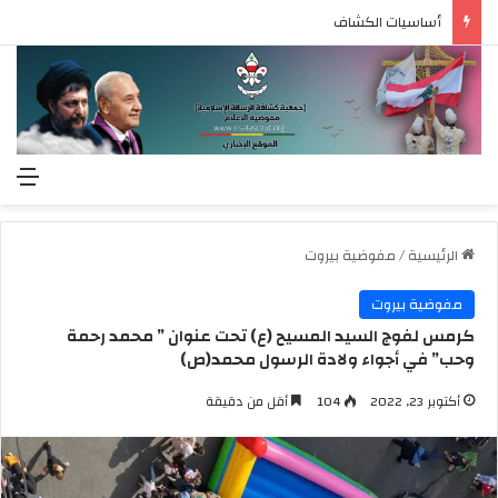
أساسيات الكشاف
الق
الرئيسية
/
مفوضية بيروت
مفوضية بيروت
كرمس لفوج السيد المسيح (ع) تحت عنوان ” محمد رحمة
وحب” في أجواء ولادة الرسول محمد(ص)
أكتوبر 23, 2022
104
أقل من دقيقة