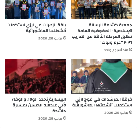
جمعية كشافة الرسالة
باقة الزهرات في ارزي استكملت
الإسلامية- المفوضية العامة
أنشطتها العاشورائية
تطلق المرحلة الثالثة من التدريب
يونيو 28, 2026
٢٠٢٦ “عزم وثبات”
منذ أسبوع واحد
فرقة المرشدات في فوج ارزي
البيسارية تجدد الولاء والوفاء
استكملت أنشطتها العاشورائية
لأبي عبدالله الحسين بمسيرة
حاشدة
يونيو 28, 2026
يونيو 28, 2026