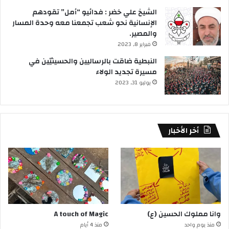
الشيخ علي خضر : فدائيو “أمل” تقودهم
الإنسانية نحو شعب تجمعنا معه وحدة المسار
والمصير.
فبراير 8, 2023
النبطية ضاقت بالرساليين والحسينيّين في
مسيرة تجديد الولاء
يوليو 31, 2023
أخر الأخبار
وانا مملوك الحسين (ع)
A touch of Magic
منذ يوم واحد
منذ 4 أيام