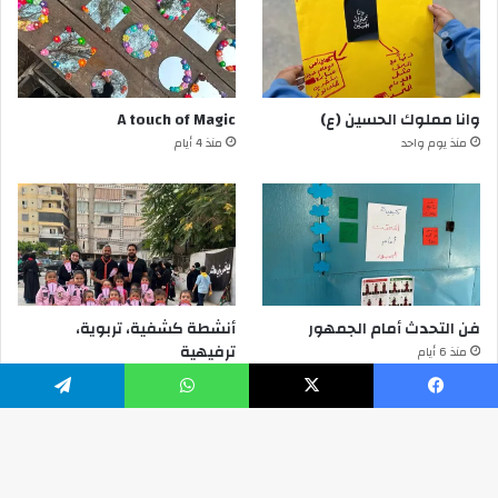
وانا مملوك الحسين (ع)
A touch of Magic
منذ يوم واحد
منذ 4 أيام
فن التحدث أمام الجمهور
أنشطة كشفية، تربوية،
ترفيهية
منذ 6 أيام
منذ 6 أيام
يسبوك
‫X
واتساب
تيلقرام
© Copyright 2026, All Rights Reserved RisalaScout.org
زر