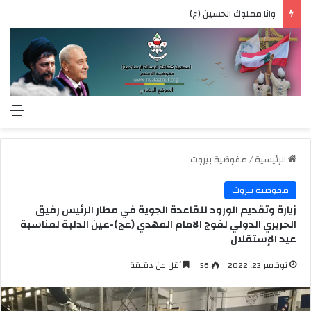
وانا مملوك الحسين (ع)
الق
الرئيسية
/
مفوضية بيروت
مفوضية بيروت
زيارة وتقديم الورود للقاعدة الجوية في مطار الرئيس رفيق
الحريري الدولي لفوج الامام المهدي (عج)-عين الدلبة لمناسبة
عيد الإستقلال
نوفمبر 23, 2022
56
أقل من دقيقة