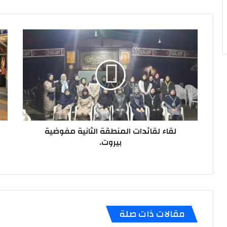
لقاء
بمن
لقائدات
ولا
المنطقة
الس
الثانية
زين
مفوضية
ع
بيروت.
حاج
محب
مش
في
لقاء لقائدات المنطقة الثانية مفوضية
الم
الس
بيروت.
مف
الب
مقالات ذات صلة