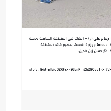
إمام علي (ع) – الكرك في المنطقة السابعة بحملة
تلقيح ضد فيروس كورونا في البلدة بالتعاون مع جمعية ميدير (medair) ووزارة الصحة، بحضور قائد المنطقة
الأخ حسن زين الدين.
story_fbid=pfbid02RFaXKE6bnRmZh28Qee1Kxr7V