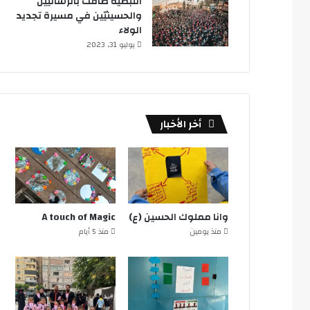
النبطية ضاقت بالرساليين
والحسينيّين في مسيرة تجديد
الولاء
يوليو 31, 2023
أخر الأخبار
وانا مملوك الحسين (ع)
A touch of Magic
منذ يومين
منذ 5 أيام