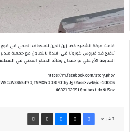
قامت فرقة الشهيد خضر زين الدين للاسعاف الصحي في فوج ال
السابعة الأخ علي بو حمدان وقائد الدفاع المدني في المنطقة 
https://m.facebook.com/story.php?
xW5CzW3BhSrP7QjT5MXFrQQ8JFQthyUgE2assXvwl&id=10006
4632102051&mibextid=Nif5oz
فيسبوك
‫X
ماسنجر
مشاركة عبر البريد
طباعة
شاركها