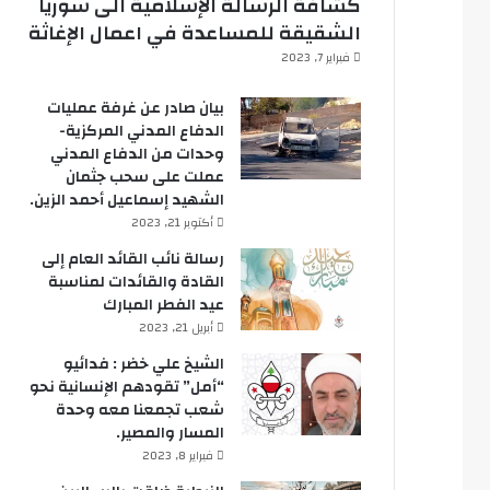
كشافة الرسالة الإسلامية الى سوريا
الشقيقة للمساعدة في اعمال الإغاثة
فبراير 7, 2023
بيان صادر عن غرفة عمليات
الدفاع المدني المركزية-
وحدات من الدفاع المدني
عملت على سحب جثمان
الشهيد إسماعيل أحمد الزين.
أكتوبر 21, 2023
رسالة نائب القائد العام إلى
القادة والقائدات لمناسبة
عيد الفطر المبارك
أبريل 21, 2023
الشيخ علي خضر : فدائيو
“أمل” تقودهم الإنسانية نحو
شعب تجمعنا معه وحدة
المسار والمصير.
فبراير 8, 2023