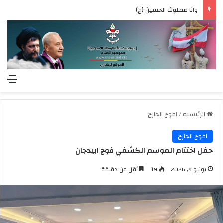
وانا مملوك الحسين (ع)
الق
الرئيسية
/
افوج الخارج
افوج الخارج
حفل اختتام الموسم الكشفي فوج ابيدجان
يونيو 4, 2026
19
أقل من دقيقة