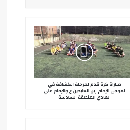
راة
م
حلة
شافة
جي
مام
ابدين
مباراة كرة قدم لمرحلة الكشافة في
لفوجي الإمام زين العابدين ع والإمام علي
إمام
الهادي المنطقة السادسة
ي
ادي
نطقة
ادسة