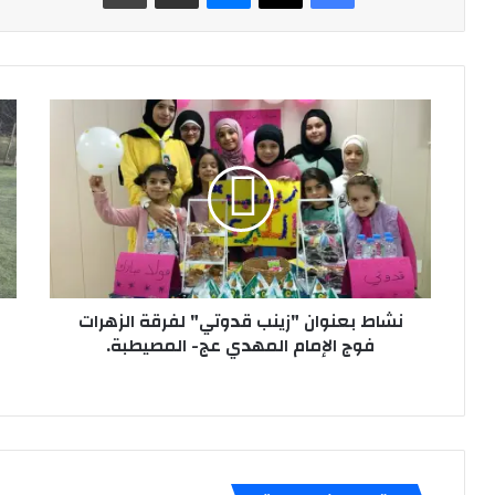
نشاط
مبا
بعنوان
كرة
"زينب
قد
قدوتي"
لمر
لفرقة
الك
الزهرات
في
فوج
لفو
الإمام
الإ
المهدي
زين
عج-
نشاط بعنوان "زينب قدوتي" لفرقة الزهرات
الع
المصيطبة.
ع
فوج الإمام المهدي عج- المصيطبة.
وال
عل
اله
الم
الس