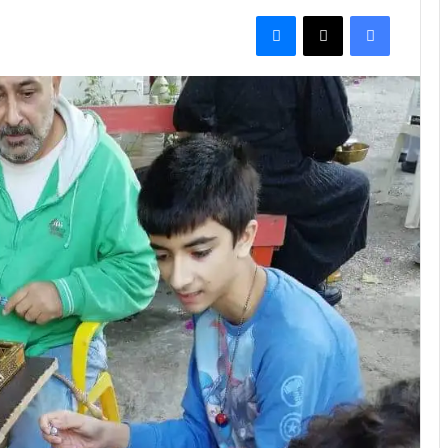
فيسبوك
‫X
ماسنجر