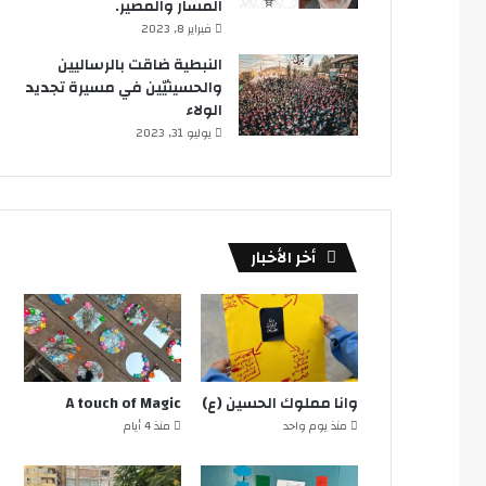
المسار والمصير.
فبراير 8, 2023
النبطية ضاقت بالرساليين
والحسينيّين في مسيرة تجديد
الولاء
يوليو 31, 2023
أخر الأخبار
وانا مملوك الحسين (ع)
A touch of Magic
منذ يوم واحد
منذ 4 أيام