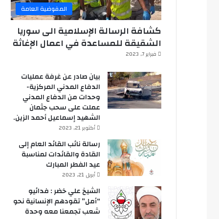
المفوضية العامة
كشافة الرسالة الإسلامية الى سوريا
الشقيقة للمساعدة في اعمال الإغاثة
فبراير 7, 2023
بيان صادر عن غرفة عمليات
الدفاع المدني المركزية-
وحدات من الدفاع المدني
عملت على سحب جثمان
الشهيد إسماعيل أحمد الزين.
أكتوبر 21, 2023
رسالة نائب القائد العام إلى
القادة والقائدات لمناسبة
عيد الفطر المبارك
أبريل 21, 2023
الشيخ علي خضر : فدائيو
“أمل” تقودهم الإنسانية نحو
شعب تجمعنا معه وحدة