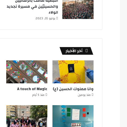
النبطية ضاقت بالرساليين
والحسينيّين في مسيرة تجديد
الولاء
يوليو 31, 2023
أخر الأخبار
وانا مملوك الحسين (ع)
A touch of Magic
منذ يومين
منذ 5 أيام