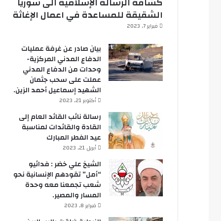
كشافة الرسالة الإسلامية الى سوريا
الشقيقة للمساعدة في اعمال الإغاثة
فبراير 7, 2023
بيان صادر عن غرفة عمليات
الدفاع المدني المركزية-
وحدات من الدفاع المدني
عملت على سحب جثمان
الشهيد إسماعيل أحمد الزين.
أكتوبر 21, 2023
رسالة نائب القائد العام إلى
القادة والقائدات لمناسبة
عيد الفطر المبارك
أبريل 21, 2023
الشيخ علي خضر : فدائيو
“أمل” تقودهم الإنسانية نحو
شعب تجمعنا معه وحدة
المسار والمصير.
فبراير 8, 2023