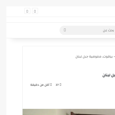
 عمود جانبي
بحث
عن
ياقوت، مفوضية جبل لبنان
 لبنان
37
أقل من دقيقة