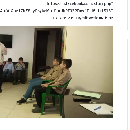
https://m.facebook.com/story.php?
F4mYdXtxsL7bZ8hyQsykeMatQmUhRE3ZPFuwfjDal&id=15130
07548923933&mibextid=Nif5oz