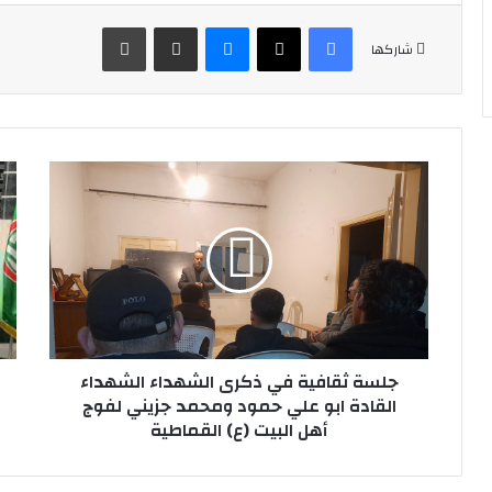
فيسبوك
‫X
ماسنجر
مشاركة عبر البريد
طباعة
شاركها
جلسة
كش
ثقافية
الر
في
الإ
ذكرى
تكر
الشهداء
الس
الشهداء
سلم
القادة
ممث
ابو
جمع
علي
الإ
حمود
جلسة ثقافية في ذكرى الشهداء الشهداء
الص
ومحمد
للم
القادة ابو علي حمود ومحمد جزيني لفوج
جزيني
أهل البيت (ع) القماطية
لفوج
أهل