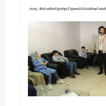
story_fbid=pfbid0gxHgeZ3goeeG5G6xbPwpTuba