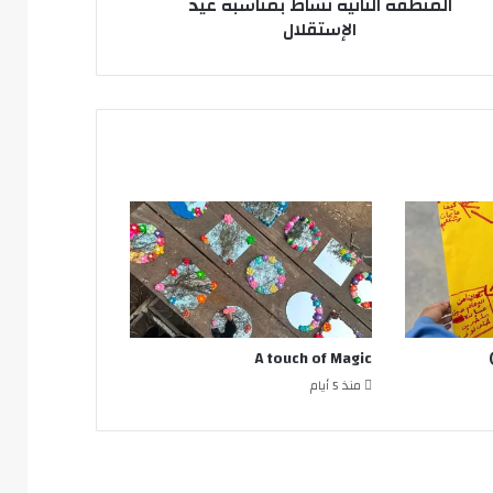
مام
المنطقة الثانية نشاط بمناسبة عيد
سن
الإستقلال
سكري
نطقة
نية
ط
اسبة
ستقلال
A touch of Magic
منذ 5 أيام