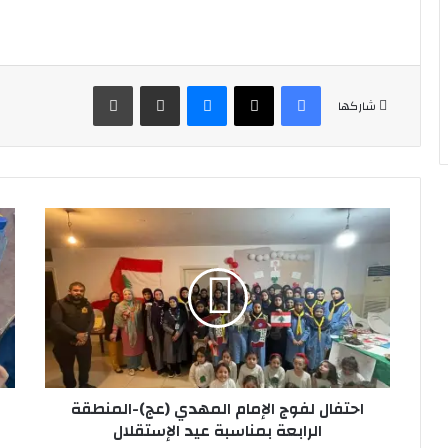
فيسبوك
‫X
ماسنجر
مشاركة عبر البريد
طباعة
شاركها
احتفال
تحت
لفوج
عنو
الإمام
"
المهدي
صغا
(عج)-
الأرز
المنطقة
"
الرابعة
اقا
بمناسبة
باق
عيد
البر
الإستقلال
احتفال لفوج الإمام المهدي (عج)-المنطقة
في
فوج
الرابعة بمناسبة عيد الإستقلال