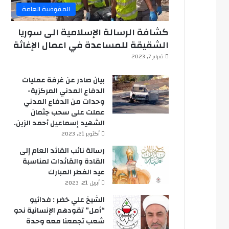
المفوضية العامة
كشافة الرسالة الإسلامية الى سوريا
الشقيقة للمساعدة في اعمال الإغاثة
فبراير 7, 2023
بيان صادر عن غرفة عمليات
الدفاع المدني المركزية-
وحدات من الدفاع المدني
عملت على سحب جثمان
الشهيد إسماعيل أحمد الزين.
أكتوبر 21, 2023
رسالة نائب القائد العام إلى
القادة والقائدات لمناسبة
عيد الفطر المبارك
أبريل 21, 2023
الشيخ علي خضر : فدائيو
“أمل” تقودهم الإنسانية نحو
شعب تجمعنا معه وحدة