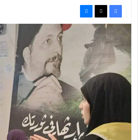
فيسبوك
‫X
ماسنجر