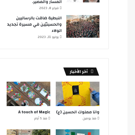
المسار والمصير.
فبراير 8, 2023
النبطية ضاقت بالرساليين
والحسينيّين في مسيرة تجديد
الولاء
يوليو 31, 2023
أخر الأخبار
وانا مملوك الحسين (ع)
A touch of Magic
منذ يومين
منذ 5 أيام