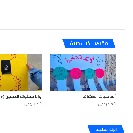
الا
الح
الع
(ع)
الم
الثا
نشا
مقالات ذات صلة
بمن
عيد
الإ
أساسيات الكشاف
وانا مملوك الحسين (ع)
منذ يومين
منذ يومين
اترك تعليقاً