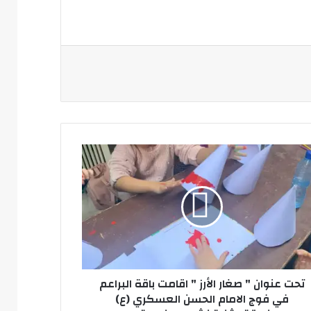
ان
ر
مت
ة
اعم
تحت عنوان " صغار الأرز " اقامت باقة البراعم
في فوج الامام الحسن العسكري (ع)