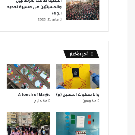
النبطية ضاقت بالرساليين
والحسينيّين في مسيرة تجديد
الولاء
يوليو 31, 2023
أخر الأخبار
وانا مملوك الحسين (ع)
A touch of Magic
منذ يومين
منذ 5 أيام