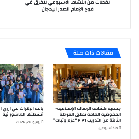
ابيدجان
لقطات من النشاط الاسبوعي للفرق في
ال
الع
فوج الإمام الصدر ابيدجان
الخ
مقالات ذات صلة
جمعية كشافة الرسالة الإسلامية-
باقة الزهرات في ارزي 
المفوضية العامة تطلق المرحلة
أنشطتها العاشورائية
الثالثة من التدريب ٢٠٢٦ “عزم وثبات”
يونيو 28, 2026
منذ أسبوعين