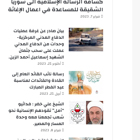
كشافة الرسالة الإسلامية الى سوريا
الشقيقة للمساعدة في اعمال الإغاثة
فبراير 7, 2023
بيان صادر عن غرفة عمليات
الدفاع المدني المركزية-
وحدات من الدفاع المدني
عملت على سحب جثمان
الشهيد إسماعيل أحمد الزين.
أكتوبر 21, 2023
رسالة نائب القائد العام إلى
القادة والقائدات لمناسبة
عيد الفطر المبارك
أبريل 21, 2023
الشيخ علي خضر : فدائيو
“أمل” تقودهم الإنسانية نحو
شعب تجمعنا معه وحدة
المسار والمصير.
فبراير 8, 2023