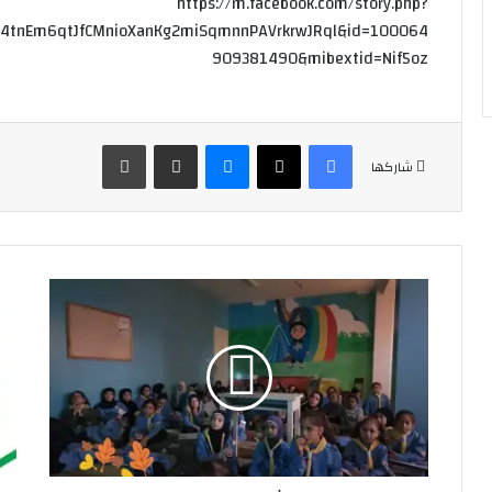
https://m.facebook.com/story.php?
Ly4tnEm6qtJfCMnioXanKg2miSqmnnPAVrkrwJRql&id=100064
909381490&mibextid=Nif5oz
فيسبوك
‫X
ماسنجر
مشاركة عبر البريد
طباعة
شاركها
لقطات
لجن
من
مس
النشاط
الش
الاسبوعي
لاتح
للفرق
كش
في
لبنا
فوج
تشا
الإمام
في
الصدر
الم