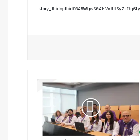
story_fbid=pfbid034BWtpv5G4JsVxfUL5gZkFtq6
ة
تشاري
باب
اد
اف
ن
رك
نتدى