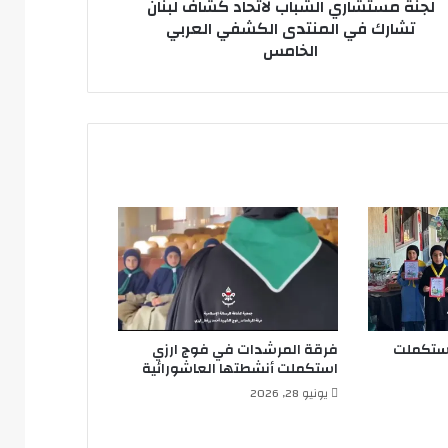
كشفي
لجنة مستشاري الشباب لاتحاد كشاف لبنان
ربي
تشارك في المنتدى الكشفي العربي
امس
الخامس
استكملت
فرقة المرشدات في فوج ارزي
استكملت أنشطتها العاشورائية
يونيو 28, 2026